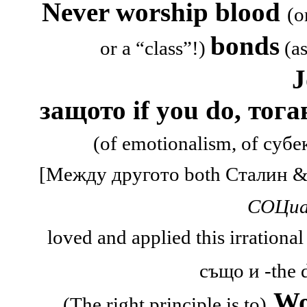
Never worship blood
(o
bonds
or a “class”!)
(as
J
защото if you do
, тог
(of emotionalism, of суб
[Между другото both Сталин &
СОЦиа
loved and applied this irrationa
също и
-the 
Wo
(The right
principle
is to)