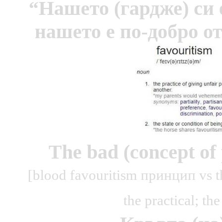
“
Н
ашето
(гардже)
си
нашето е
по-доб
ро
от
The bad (concept of
[blood favouritism принцип vs
the practical; th