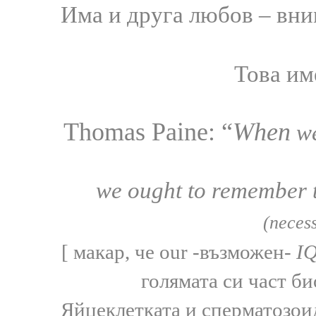
Има и друга любов – вним
Това им
Thomas Paine: “
When
we
we ought to remember t
(necess
[
макар, че
our -
възможен-
I
голямата си част б
Яйцеклетката и сперматозоида