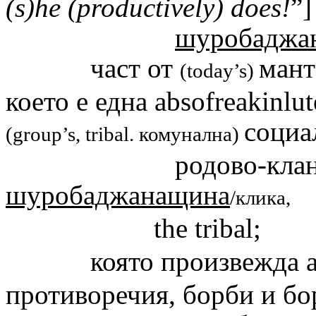
(s)he (productively) does!
”]
шуробаджа
част от
мант
(today’s)
което е една absofreakinlu
социа
(group’s, tribal.
комунална
)
родово-кланн
шуробаджанащина
/клика,
the tribal;
която произвежда ан
противоречия, борби и б