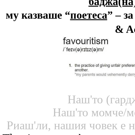
баджа(на
му казваше
“
поетеса
”
– за
& A
Н
аш'то (гард
Наш'то момче/м
Риаш
'
ли, н
аш
ия човек
е н