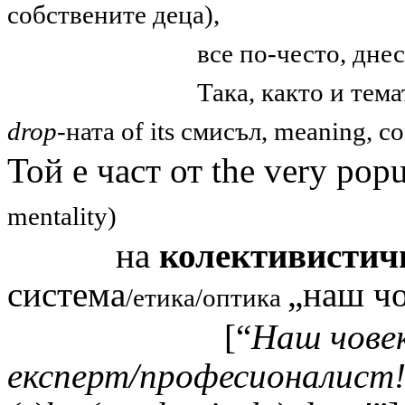
собствените деца)
,
все по-често, днес в 21 век
Така, както и тема
drop
-ната of its смисъл, meaning, co
Той е част от
the very popu
mentality)
на
колективистич
система
„наш ч
/
етика/оптика
[“
Наш човек
експерт/професионалист