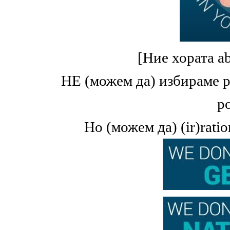
[Ние хората abs
НЕ (можем да) избираме ро
р
Но (можем да) (
ir
)
ratio