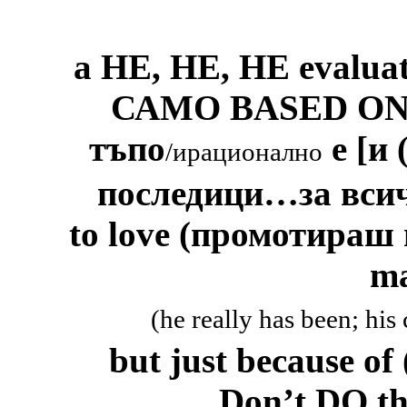
а НЕ, НЕ, НЕ
evaluat
САМО
BASED
ON
тъпо
е
[
и
/ирационално
последици
…
за вси
to love
(промотираш 
ma
(he really has been; his 
but just because of
Don’t DO th