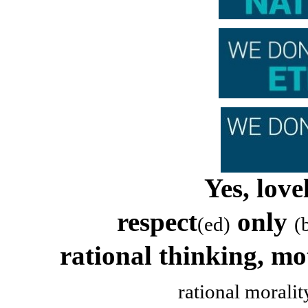
Yes, lov
respect
only
(ed)
(
rational thinking, mo
rational morali