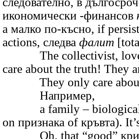
следователно, в дългосроч
икономически -финансов
а малко по-късно
,
if persis
actions, следва
фалит
[tot
The collectivist, lov
care about the truth! They a
They only care about th
Например,
a family – biologica
on
признака
of
кръвта)
. It
Oh, that “good”
кри