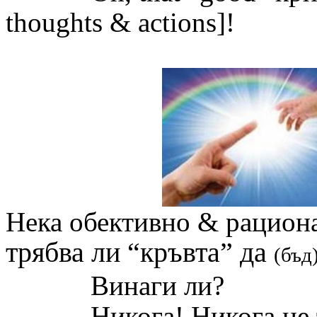
thoughts & actions]
!
Нека обективно
&
рацион
трябва ли
“
кръвта
”
да
(бъд
Винаги ли?
Никога! Никога не 