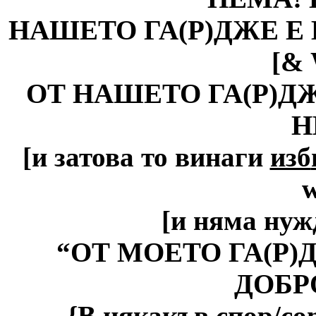
НАШЕТО ГА(Р)ДЖЕ Е
[&
ОТ НАШЕТО ГА(Р)Д
Н
[и
затова то винаги
изб
w
[
и няма нужд
“
ОТ МОЕТО ГА(Р
ДОБР
{
В някакъв спор/
con