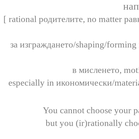
нап
[ rational
родителите
, no matter
рав
за изграждането
/shaping/forming
в мисленето,
mot
especially in
икономически/
materi
You cannot choose your par
but you (ir)rationally ch