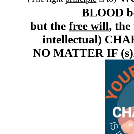
BLOOD bon
but the
free will
, the
intellectual) CH
NO MATTER IF (s)h