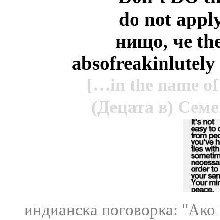
do not appl
нищо, че
th
absofreakinlutely
[…in the name o
(Децата в) Сем
индианска п
оговорка: "Ако