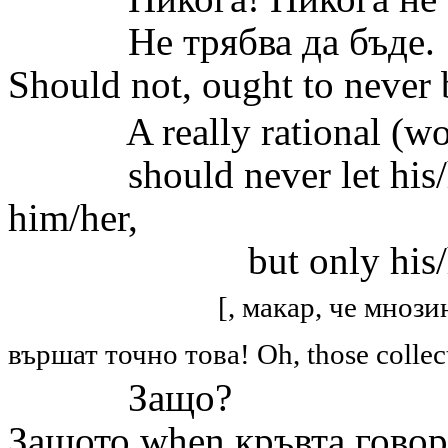
Не трябва да бъде.
Should not
,
ought to never
A really rational (wo)m
should never let his/h
him/her,
but only his/her
[,
макар, че мнози
вършат точно това!
Oh, those collec
Защо?
Защото
when
кръвта гово