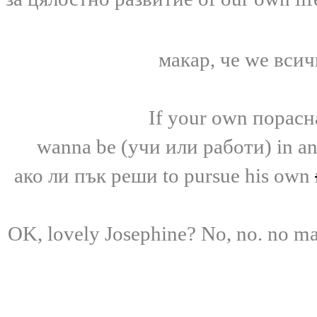
макар, че
we
вси
If your own
порасн
wanna be (
учи или работи)
in a
ако
ли пък
реши to pursue his own
OK, lovely Josephine? No, no. no mat