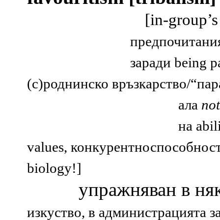
[in-
group’s
предпочитани
заради
being pa
(с)роднинско връзкарство/“па
ала
no
на
abili
values,
конкурентноспособнос
biology!]
упражняван в няк
изкуство, в администрацията за