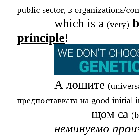
public sector,
в
organizations
/
co
which is a
(very)
principle
!
А лошите
(
univers
предпоставката на good initial i
щом са
(
неминуемо про