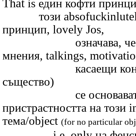
That
is
един кофти принц
този absofuckinlutely (
принцип, lovely Jos,
означава, ч
мнения,
talkings,
motivatio
касаещи
ко
същество)
се основав
пристрастността на този
i
тема/object
(for no particular ob
i.e.
only
на
фенс