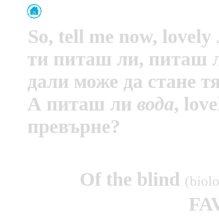
So, tell me now, lovely
ти питаш ли, питаш 
дали може да стане тя
А питаш ли
вода
,
love
превърне?
Of the blind
(biol
FA