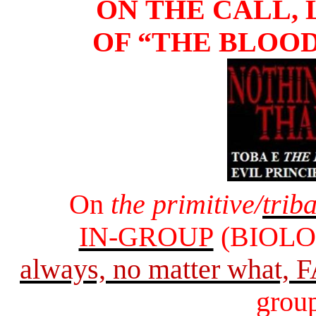
ON
THE CALL
,
OF
“
THE BLOO
On
the primitive/
triba
IN-GROUP
(BIOL
always, no matter what
grou