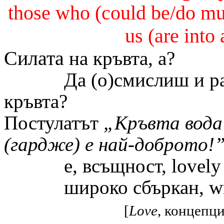
those who (could be/do muc
us (are into 
Силата
на кръвта, а?
Да
(o)
смислиш и р
кръвта?
Постулатът
„Кръвта вода
(гардже) е най-доброто!”
е, всъщност,
lovely
широко сбъркан
, w
[
Love
, концепц