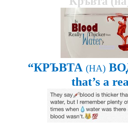
Кръвта
(
на
“
КРЪВТА
ВО
(НА)
that’s a re