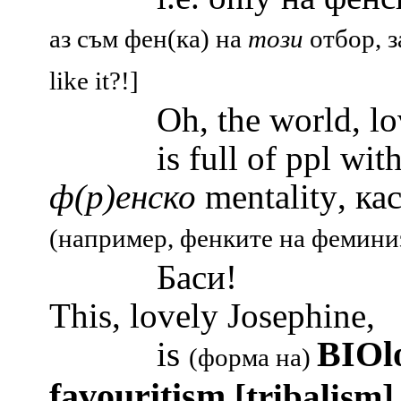
аз съм фен(ка) на
този
отбор, з
like it
?!]
Oh, the world
, l
is full of ppl with
ф
(р)
енско
mentality
,
ка
(
например
, фенките на фемини
Баси!
This, lovely Josephine,
BIOlo
is
(форма на)
favouritism
[tribalism]