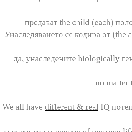
предават the child (each) по
Унаследяването
се кодира от
(the 
да, унаследените
biologically
ге
no matter 
We all have
different & real
IQ
поте
за цялостно развитие
of our own li