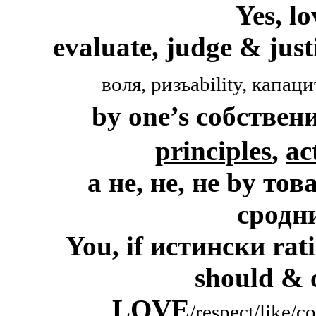
Yes, l
evaluate, judge & just
воля, ризъability, капаци
by
one
’s
собствен
principles
,
ac
а не
,
не, не
by
това
сродн
You, if
истински
rat
should & 
LOVE
/respect/like
/
co