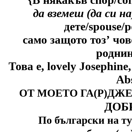
да вземеш
(
да си н
дете/
spouse/
р
само защото тоз
’
чов
родни
Това е,
lovely Josephine
Abs
ОТ МОЕТО ГА(Р)ДЖ
ДОБ
По български на т